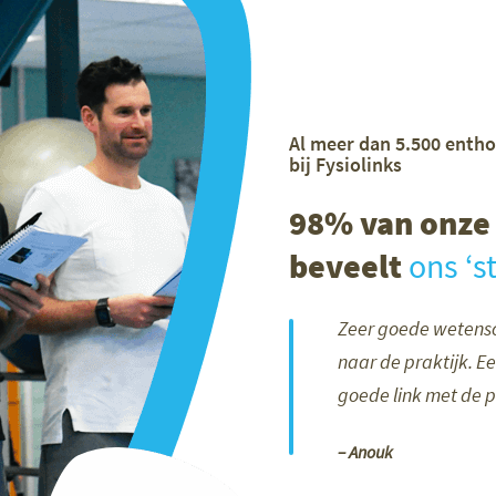
Al meer dan 5.500 entho
bij Fysiolinks
98% van onze 
beveelt
ons ‘s
Zeer goede wetensc
naar de praktijk. E
goede link met de pr
– Anouk