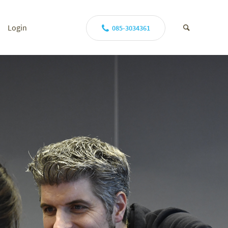
Login
085-3034361