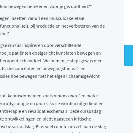
t kan bewegen betekenen voor je gezondheid?”
egen inzetten vanuit een musculoskeletaal
functionaliteit, pijnreductie en het verbeteren van de
iënt?
agse cursus inspireren door verschillende
hoe je patiënten doelgericht kunt laten bewegen en
therapeutisch middel. We nemen je stapsgewijs mee
utische concepten en bewegingsthema’s en
essies hoe bewegen met het eigen lichaamsgewicht
nuit kennisdomeinen zoals
motor control
en
motor
euro)fysiologie en
pain science
worden uitgediept en
fentherapie en revalidatieschema’s. Deze cursusdag
te ontwikkelingen en biedt naast een kritische
che vertaalslag. Er is veel ruimte om zelf aan de slag