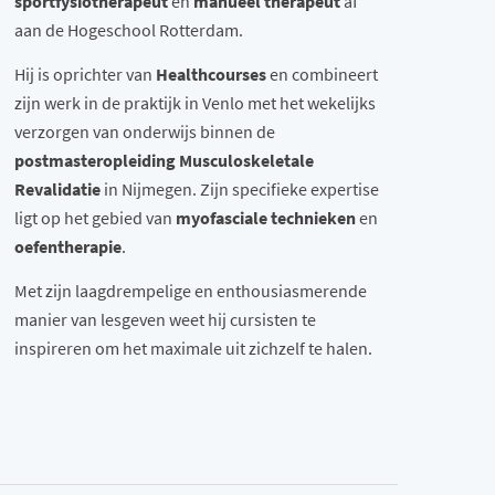
sportfysiotherapeut
en
manueel therapeut
af
aan de Hogeschool Rotterdam.
Hij is oprichter van
Healthcourses
en combineert
zijn werk in de praktijk in Venlo met het wekelijks
verzorgen van onderwijs binnen de
postmasteropleiding Musculoskeletale
Revalidatie
in Nijmegen. Zijn specifieke expertise
ligt op het gebied van
myofasciale technieken
en
oefentherapie
.
Met zijn laagdrempelige en enthousiasmerende
manier van lesgeven weet hij cursisten te
inspireren om het maximale uit zichzelf te halen.