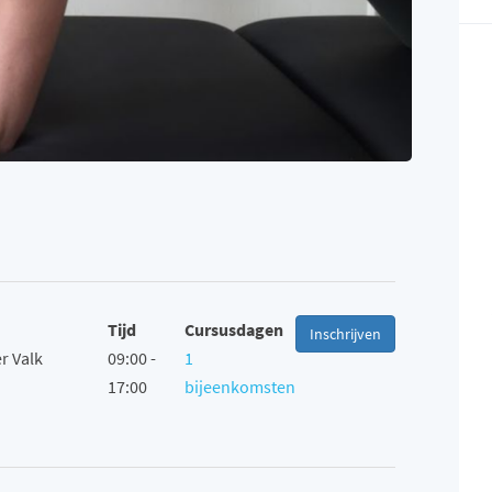
Tijd
Cursusdagen
Inschrijven
r Valk
09:00 -
1
17:00
bijeenkomsten