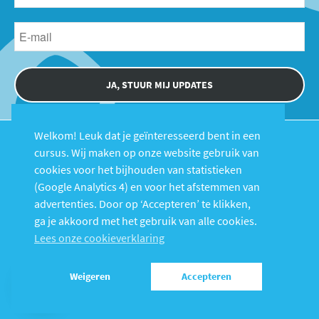
JA, STUUR MIJ UPDATES
Welkom! Leuk dat je geïnteresseerd bent in een
cursus. Wij maken op onze website gebruik van
cookies voor het bijhouden van statistieken
(Google Analytics 4) en voor het afstemmen van
advertenties. Door op ‘Accepteren’ te klikken,
Cursussen
Over Fysiolinks
ga je akkoord met het gebruik van alle cookies.
FAQ
Contact
Lees onze cookieverklaring
Login
Weigeren
Accepteren
© 2026 FysioLinks B.V. |
Voorwaarden
|
Privacy