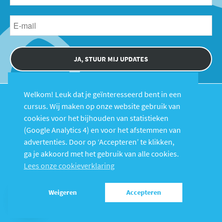
JA, STUUR MIJ UPDATES
Welkom! Leuk dat je geïnteresseerd bent in een
cursus. Wij maken op onze website gebruik van
cookies voor het bijhouden van statistieken
(Google Analytics 4) en voor het afstemmen van
advertenties. Door op ‘Accepteren’ te klikken,
Cursussen
Over Fysiolinks
ga je akkoord met het gebruik van alle cookies.
FAQ
Contact
Lees onze cookieverklaring
Login
Weigeren
Accepteren
© 2026 FysioLinks B.V. |
Voorwaarden
|
Privacy