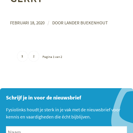
/
FEBRUARI 18, 2020
DOOR
LANDER BUEKENHOUT
1
2
Pagina 1 van 2
Schrijf je in voor de nieuwsbrief
Fysiolinks houdt je sterk in je vak met de nieuwsbrief voor
kennis en vaardigheden die écht bijblijven.