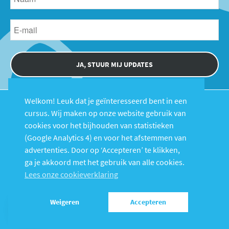
JA, STUUR MIJ UPDATES
Welkom! Leuk dat je geïnteresseerd bent in een
cursus. Wij maken op onze website gebruik van
cookies voor het bijhouden van statistieken
(Google Analytics 4) en voor het afstemmen van
advertenties. Door op ‘Accepteren’ te klikken,
Cursussen
Over Fysiolinks
ga je akkoord met het gebruik van alle cookies.
FAQ
Contact
Lees onze cookieverklaring
Login
Weigeren
Accepteren
© 2026 FysioLinks B.V. |
Voorwaarden
|
Privacy