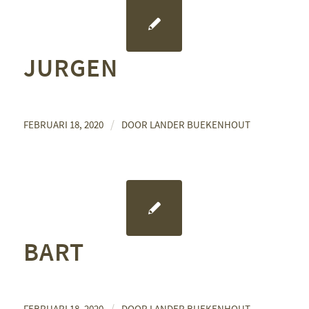
JURGEN
/
FEBRUARI 18, 2020
DOOR
LANDER BUEKENHOUT
BART
/
FEBRUARI 18, 2020
DOOR
LANDER BUEKENHOUT