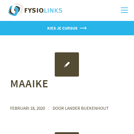
KIES JE CURSUS
MAAIKE
/
FEBRUARI 18, 2020
DOOR
LANDER BUEKENHOUT