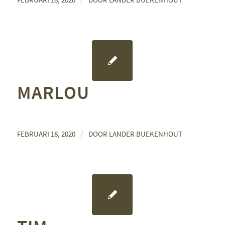
MARLOU
/
FEBRUARI 18, 2020
DOOR
LANDER BUEKENHOUT