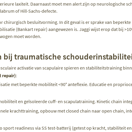
erieure laxiteit. Daarnaast moet men alert zijn op neurologische scha
t labrum of Hill-Sachs-defecte.
or chirurgisch besluitvorming. In dit geval is er sprake van beperk
ilisatie (Bankart repair) aangewezen is. Jaggi wijst erop dat bij >1
rwogen moet worden.
bij traumatische schouderinstabilite
culaire activatie van scapulaire spieren en stabiliteitstraining bi
 repair)
:
satie met beperkte mobiliteit <90° anteflexie. Educatie en proprioc
obiliteit en geïsoleerde cuff- en scapulatraining. Kinetic chain integ
nele krachttraining, opbouw met closed chain naar open chain, inte
 sport readiness via SS test-batterij (getest op kracht, stabiliteit en