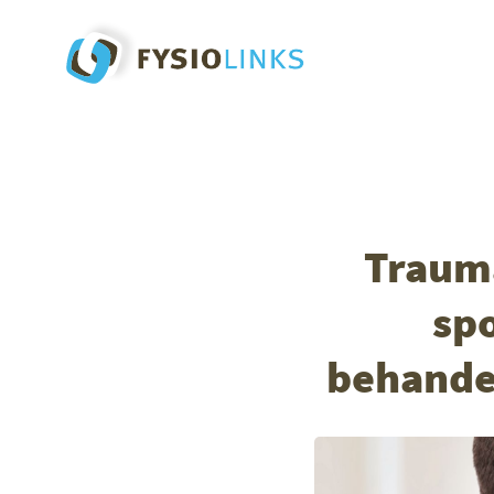
Trauma
spo
behandel