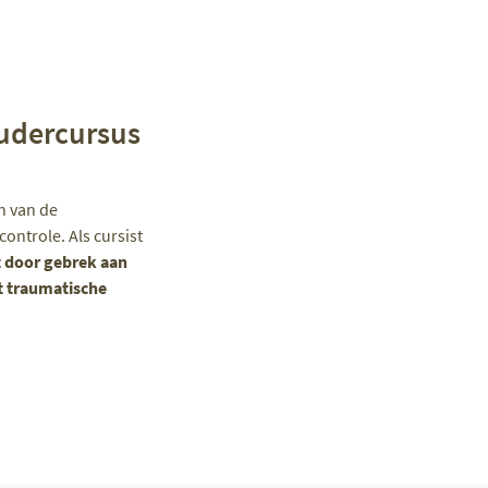
oudercursus
en van de
ontrole. Als cursist
t door gebrek aan
et traumatische
.