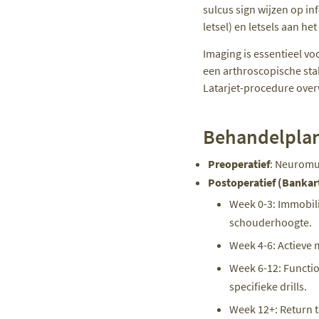
sulcus sign wijzen op inf
letsel) en letsels aan he
Imaging is essentieel vo
een arthroscopische stab
Latarjet-procedure ove
Behandelplan 
Preoperatief
: Neuromus
Postoperatief (Bankart
Week 0-3: Immobili
schouderhoogte.
Week 4-6: Actieve m
Week 6-12: Functio
specifieke drills.
Week 12+: Return to