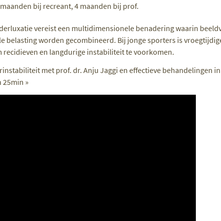
6 maanden bij recreant, 4 maanden bij prof.
erluxatie vereist een multidimensionele benadering waarin beeldv
e belasting worden gecombineerd. Bij jonge sporters is vroegtijdig
m recidieven en langdurige instabiliteit te voorkomen.
nstabiliteit met prof. dr. Anju Jaggi en effectieve behandelingen 
n 25min »