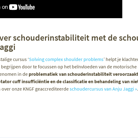
ver schouderinstabiliteit met de sch
Jaggi
alige cursus ‘
Solving complex shoulder problems
’ helpt je klacht
 begrijpen door te focussen op het beïnvloeden van de motorische c
genomen in de
problematiek van schouderinstabiliteit veroorzaak
otator cuff insufficiëntie en de classificatie en behandeling van ni
n over onze KNGF geaccrediteerde
schoudercursus van Anju Jaggi »