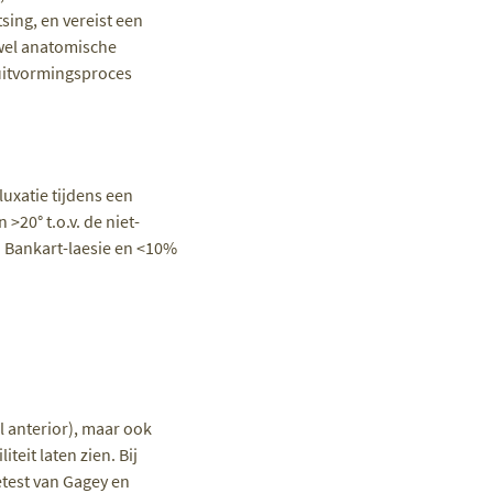
sing, en vereist een
owel anatomische
luitvormingsproces
uxatie tijdens een
20° t.o.v. de niet-
n Bankart-laesie en <10%
al anterior), maar ook
eit laten zien. Bij
ietest van Gagey en