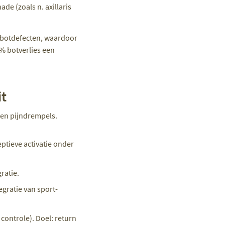
de (zoals n. axillaris
te botdefecten, waardoor
0% botverlies een
it
nnen pijndrempels.
eptieve activatie onder
ratie.
gratie van sport-
 controle). Doel: return