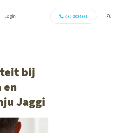
Login
085-3034361
eit bij
n en
nju Jaggi