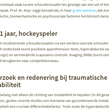
ontstaat vaak na een schouderluxatie ten gevolge van een val of bot
npak. Prof. dr. Anju Jaggi benadrukt, in haar
gratis webinar
, dat z
ische, biomechanische en psychosociale factoren het klinisch bes
21 jaar, hockeyspeler
et recidiverende schouderluxaties na een eerdere voorste schouderl
h onderzoek toont positieve apprehension-tests, hyperabductie van >
 sign) en verminderde scapulaire controle. Imaging (MRA) toont ee
wil terugkeren naar competitieniveau.
rzoek en redenering bij traumatische
biliteit
belang niet alleen de richting van instabiliteit te bepalen (in dit gev
ten, gezien recente studies een toename van gecombineerde instabilit
xiteit een cruciale differentiatiefactor. Tests zoals de hyperabduct