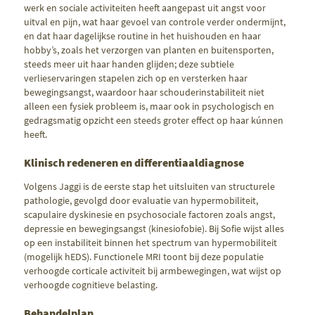
werk en sociale activiteiten heeft aangepast uit angst voor
uitval en pijn, wat haar gevoel van controle verder ondermijnt,
en dat haar dagelijkse routine in het huishouden en haar
hobby’s, zoals het verzorgen van planten en buitensporten,
steeds meer uit haar handen glijden; deze subtiele
verlieservaringen stapelen zich op en versterken haar
bewegingsangst, waardoor haar schouderinstabiliteit niet
alleen een fysiek probleem is, maar ook in psychologisch en
gedragsmatig opzicht een steeds groter effect op haar kúnnen
heeft.
Klinisch redeneren en differentiaaldiagnose
Volgens Jaggi is de eerste stap het uitsluiten van structurele
pathologie, gevolgd door evaluatie van hypermobiliteit,
scapulaire dyskinesie en psychosociale factoren zoals angst,
depressie en bewegingsangst (kinesiofobie). Bij Sofie wijst alles
op een instabiliteit binnen het spectrum van hypermobiliteit
(mogelijk hEDS). Functionele MRI toont bij deze populatie
verhoogde corticale activiteit bij armbewegingen, wat wijst op
verhoogde cognitieve belasting.
Behandelplan