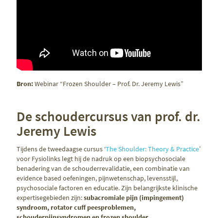
Bron:
Webinar “Frozen Shoulder – Prof. Dr. Jeremy Lewis”
De schoudercursus van prof. dr.
Jeremy Lewis
Tijdens de tweedaagse cursus ‘
The Shoulder: Theory & Practice
’
voor Fysiolinks legt hij de nadruk op een biopsychosociale
benadering van de schouderrevalidatie, een combinatie van
evidence based oefeningen, pijnwetenschap, levensstijl,
psychosociale factoren en educatie. Zijn belangrijkste klinische
expertisegebieden zijn:
subacromiale pijn (impingement)
syndroom, rotator cuff peesproblemen,
schouderpijnsyndromen en frozen shoulder
.