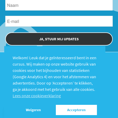
JA, STUUR MIJ UPDATES
Welkom! Leuk dat je geïnteresseerd bent in een
cursus. Wij maken op onze website gebruik van
cookies voor het bijhouden van statistieken
(Google Analytics 4) en voor het afstemmen van
advertenties. Door op ‘Accepteren’ te klikken,
Cursussen
Over Fysiolinks
ga je akkoord met het gebruik van alle cookies.
FAQ
Contact
Lees onze cookieverklaring
Login
Weigeren
Accepteren
© 2026 FysioLinks B.V. |
Voorwaarden
|
Privacy