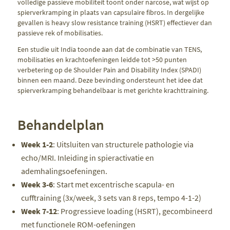
volledige passieve mobiliteit toont onder narcose, wat wijst op
spierverkramping in plaats van capsulaire fibros. In dergelijke
gevallen is heavy slow resistance training (HSRT) effectiever dan
passieve rek of mobilisaties.
Een studie uit India toonde aan dat de combinatie van TENS,
mobilisaties en krachtoefeningen leidde tot >50 punten
verbetering op de Shoulder Pain and Disability Index (SPADI)
binnen een maand. Deze bevinding ondersteunt het idee dat
spierverkramping behandelbaar is met gerichte krachttraining.
Behandelplan
Week 1-2
: Uitsluiten van structurele pathologie via
echo/MRI. Inleiding in spieractivatie en
ademhalingsoefeningen.
Week 3-6
: Start met excentrische scapula- en
cufftraining (3x/week, 3 sets van 8 reps, tempo 4-1-2)
Week 7-12
: Progressieve loading (HSRT), gecombineerd
met functionele ROM-oefeningen