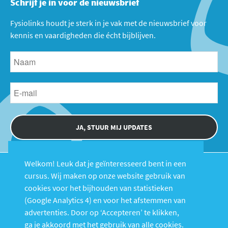
Schrijf je in voor de nieuwsbrief
Fysiolinks houdt je sterk in je vak met de nieuwsbrief voor
kennis en vaardigheden die écht bijblijven.
JA, STUUR MIJ UPDATES
Welkom! Leuk dat je geïnteresseerd bent in een
cursus. Wij maken op onze website gebruik van
cookies voor het bijhouden van statistieken
(Google Analytics 4) en voor het afstemmen van
advertenties. Door op ‘Accepteren’ te klikken,
Cursussen
Over Fysiolinks
ga je akkoord met het gebruik van alle cookies.