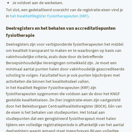
Je voldoet aan de werkeisen.
Tot slot, een gedetailleerd overzicht van de registratie-eisen vind je
in
het KwaliteitRegister Fysiotherapeuten (KRF)
.
Deelregisters en het behalen van accreditatiepunten
fysiotherapie
Deelregisters zijn voor verbijzonderde fysiotherapeuten het middel
om kwaliteit transparant te maken en te waarborgen op basis van
vakinhoudelijke criteria, zoals deze door de betreffende
Beroepsinhoudelijke Verenigingen ontwikkeld zijn. Je moet een
minimaal aantal punten halen door vakinhoudelijk geaccrediteerde
scholing te volgen. Facultatief kun je ook punten bijschrijven met
activiteiten die binnen het kwaliteitsdeel vallen.
In het Kwaliteit Register Fysiotherapeuten (KRF) zijn
fysiotherapeuten opgenomen die voldoen aan de door het KNGF
gestelde kwaliteitseisen. De (her-)registratie-eisen zijn vastgesteld
door het Beleidsorgaan CentraalKwaliteitsregister (BOCK). Eén van
de eisen is het behalen van studiepunten. Het totaal aan
studiepunten dat een geregistreerd fysiotherapeut moet halen
tijdens een volledige registratieperiode is afhankelijk van het aantal
deelregisters waarin iemand staat ingeschreven.Bij een volledige