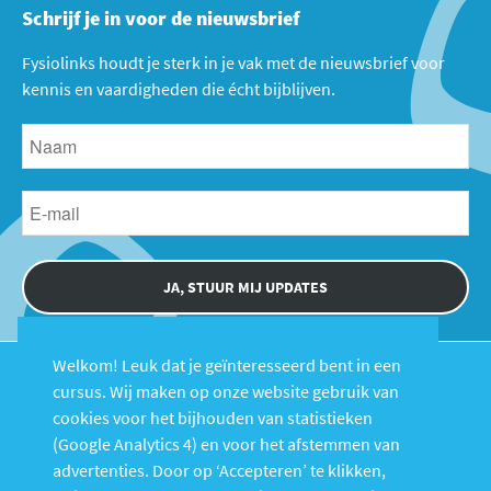
Schrijf je in voor de nieuwsbrief
Fysiolinks houdt je sterk in je vak met de nieuwsbrief voor
kennis en vaardigheden die écht bijblijven.
JA, STUUR MIJ UPDATES
Welkom! Leuk dat je geïnteresseerd bent in een
cursus. Wij maken op onze website gebruik van
cookies voor het bijhouden van statistieken
(Google Analytics 4) en voor het afstemmen van
advertenties. Door op ‘Accepteren’ te klikken,
Cursussen
Over Fysiolinks