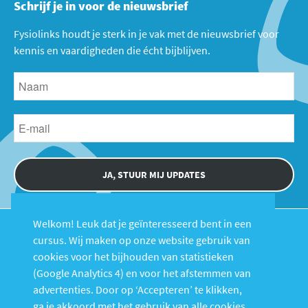
Schrijf je in voor de nieuwsbrief
Fysiolinks houdt je sterk in je vak met de nieuwsbrief voor
kennis en vaardigheden die écht bijblijven.
JA, STUUR MIJ UPDATES
Welkom! Leuk dat je geïnteresseerd bent in een
cursus. Wij maken op onze website gebruik van
cookies voor het bijhouden van statistieken
(Google Analytics 4) en voor het afstemmen van
advertenties. Door op ‘Accepteren’ te klikken,
Cursussen
Over Fysiolinks
ga je akkoord met het gebruik van alle cookies.