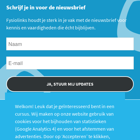
Schrijf je in voor de nieuwsbrief
Fysiolinks houdt je sterk in je vak met de nieuwsbrief voor
kennis en vaardigheden die écht bijblijven.
JA, STUUR MIJ UPDATES
Welkom! Leuk dat je geïnteresseerd bent in een
cursus. Wij maken op onze website gebruik van
cookies voor het bijhouden van statistieken
(Google Analytics 4) en voor het afstemmen van
advertenties. Door op ‘Accepteren’ te klikken,
Cursussen
Over Fysiolinks