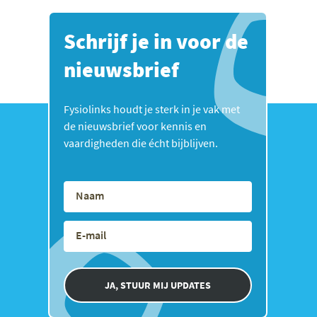
Schrijf je in voor de
nieuwsbrief
Fysiolinks houdt je sterk in je vak met
de nieuwsbrief voor kennis en
vaardigheden die écht bijblijven.
JA, STUUR MIJ UPDATES